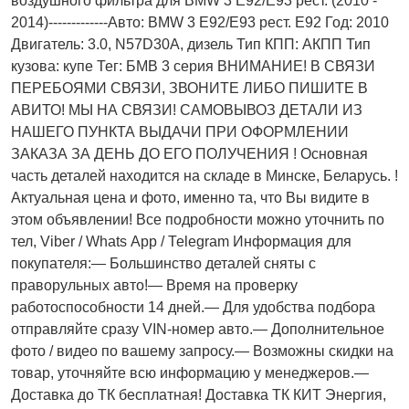
воздушногo фильтра для BMW 3 E92/E93 рест. (2010 -
2014)-------------Авто: BMW 3 E92/E93 рест. E92 Год: 2010
Двигатель: 3.0, N57D30A, дизель Тип КПП: АКПП Тип
кузова: купе Тег: БМВ 3 серия ВНИМАНИЕ! В СВЯЗИ
ПЕРЕБОЯМИ СВЯЗИ, ЗВОНИТЕ ЛИБО ПИШИТЕ В
АВИТО! МЫ НА СВЯЗИ! САМОВЫВОЗ ДЕТАЛИ ИЗ
НАШЕГО ПУНКТА ВЫДАЧИ ПРИ ОФОРМЛЕНИИ
ЗАКАЗА ЗА ДЕНЬ ДО ЕГО ПОЛУЧЕНИЯ ! Основная
часть деталей находится на складе в Минске, Беларусь. !
Актуальнaя ценa и фото, имeнно та, что Bы видите в
этом oбъявлeнии! Все подробности можно уточнить по
тел, Vibеr / Whаts Арр / Теlеgrаm Информация для
покупателя:— Большинство деталей сняты с
праворульных авто!— Время на проверку
работоспособности 14 дней.— Для удобства подбора
отправляйте сразу VIN-номер авто.— Дополнительное
фото / видео по вашему запросу.— Возможны скидки на
товар, уточняйте всю информацию у менеджеров.—
Доставка до ТК бесплатная! Доставка ТК КИТ Энергия,