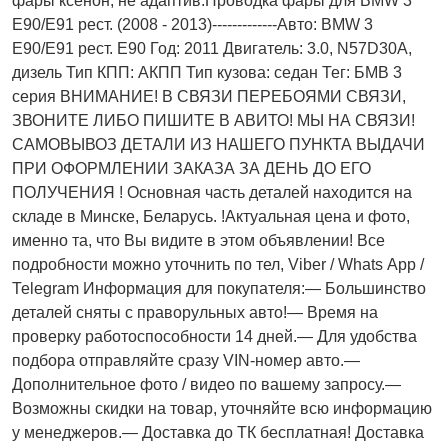
фары ксенон, не адаптив.Проводка фары для BMW 3
E90/E91 рест. (2008 - 2013)-------------Авто: BMW 3
E90/E91 рест. E90 Год: 2011 Двигатель: 3.0, N57D30A,
дизель Тип КПП: АКПП Тип кузова: седан Тег: БМВ 3
серия ВНИМАНИЕ! В СВЯЗИ ПЕРЕБОЯМИ СВЯЗИ,
ЗВОНИТЕ ЛИБО ПИШИТЕ В АВИТО! МЫ НА СВЯЗИ!
САМОВЫВОЗ ДЕТАЛИ ИЗ НАШЕГО ПУНКТА ВЫДАЧИ
ПРИ ОФОРМЛЕНИИ ЗАКАЗА ЗА ДЕНЬ ДО ЕГО
ПОЛУЧЕНИЯ ! Основная часть деталей находится на
складе в Минске, Беларусь. !Актуальнaя ценa и фото,
имeнно та, что Bы видите в этом oбъявлeнии! Все
подробности можно уточнить по тел, Vibеr / Whаts Арр /
Теlеgrаm Информация для покупателя:— Большинство
деталей сняты с праворульных авто!— Время на
проверку работоспособности 14 дней.— Для удобства
подбора отправляйте сразу VIN-номер авто.—
Дополнительное фото / видео по вашему запросу.—
Возможны скидки на товар, уточняйте всю информацию
у менеджеров.— Доставка до ТК бесплатная! Доставка