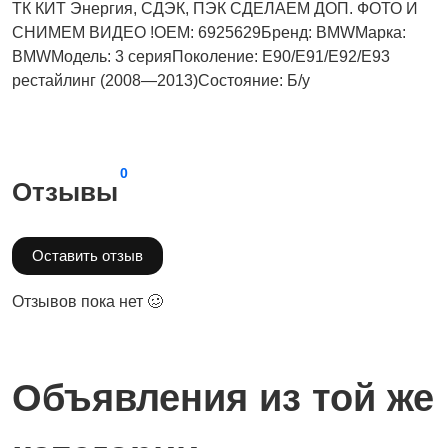
ТК КИТ Энергия, СДЭК, ПЭК СДЕЛАЕМ ДОП. ФОТО И
СНИМЕМ ВИДЕО !OEM: 6925629Бренд: BMWМарка:
BMWМодель: 3 серияПоколение: E90/E91/E92/E93
рестайлинг (2008—2013)Состояние: Б/у
0
Отзывы
Оставить отзыв
Отзывов пока нет 🥴
Объявления из той же