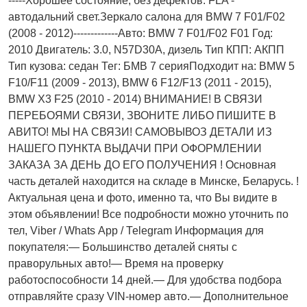
-----Хорошее состояние, без дефектов. FLA -
автодальний свет.Зеркало салона для BMW 7 F01/F02
(2008 - 2012)-------------Авто: BMW 7 F01/F02 F01 Год:
2010 Двигатель: 3.0, N57D30A, дизель Тип КПП: АКПП
Тип кузова: седан Тег: БМВ 7 серияПодходит на: BMW 5
F10/F11 (2009 - 2013), BMW 6 F12/F13 (2011 - 2015),
BMW X3 F25 (2010 - 2014) ВНИМАНИЕ! В СВЯЗИ
ПЕРЕБОЯМИ СВЯЗИ, ЗВОНИТЕ ЛИБО ПИШИТЕ В
АВИТО! МЫ НА СВЯЗИ! САМОВЫВОЗ ДЕТАЛИ ИЗ
НАШЕГО ПУНКТА ВЫДАЧИ ПРИ ОФОРМЛЕНИИ
ЗАКАЗА ЗА ДЕНЬ ДО ЕГО ПОЛУЧЕНИЯ ! Основная
часть деталей находится на складе в Минске, Беларусь. !
Актуальнaя ценa и фото, имeнно та, что Bы видите в
этом oбъявлeнии! Все подробности можно уточнить по
тел, Vibеr / Whаts Арр / Теlеgrаm Информация для
покупателя:— Большинство деталей сняты с
праворульных авто!— Время на проверку
работоспособности 14 дней.— Для удобства подбора
отправляйте сразу VIN-номер авто.— Дополнительное