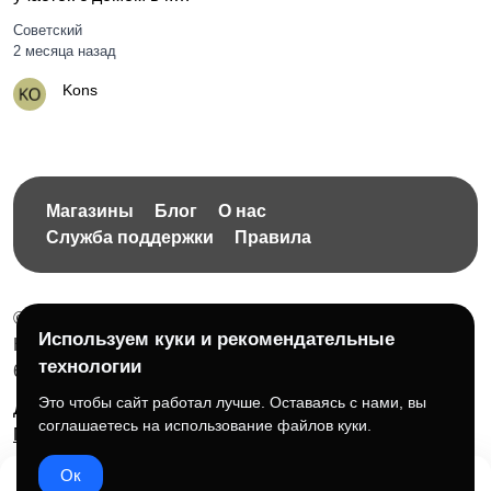
Советский
Советский
2 месяца назад
Kons
Магазины
Блог
О нас
Служба поддержки
Правила
© 2026 Бесплатная доска объявлений без ограничений
Используем куки и рекомендательные
НПД Краснорудская Анастасия Игоревна, ИНН:
технологии
614404606809
Это чтобы сайт работал лучше. Оставаясь с нами, вы
Документы и правила платформы
Для бизнеса
соглашаетесь на использование файлов куки.
Партнёрам
Roadmap
☕ Поддержать проект
Ок