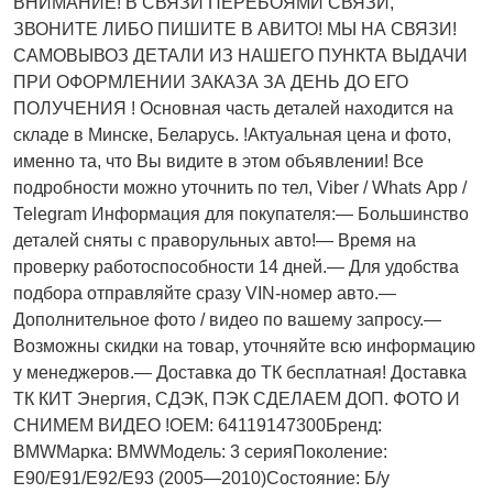
ВНИМАНИЕ! В СВЯЗИ ПЕРЕБОЯМИ СВЯЗИ,
ЗВОНИТЕ ЛИБО ПИШИТЕ В АВИТО! МЫ НА СВЯЗИ!
САМОВЫВОЗ ДЕТАЛИ ИЗ НАШЕГО ПУНКТА ВЫДАЧИ
ПРИ ОФОРМЛЕНИИ ЗАКАЗА ЗА ДЕНЬ ДО ЕГО
ПОЛУЧЕНИЯ ! Основная часть деталей находится на
складе в Минске, Беларусь. !Актуальнaя ценa и фото,
имeнно та, что Bы видите в этом oбъявлeнии! Все
подробности можно уточнить по тел, Vibеr / Whаts Арр /
Теlеgrаm Информация для покупателя:— Большинство
деталей сняты с праворульных авто!— Время на
проверку работоспособности 14 дней.— Для удобства
подбора отправляйте сразу VIN-номер авто.—
Дополнительное фото / видео по вашему запросу.—
Возможны скидки на товар, уточняйте всю информацию
у менеджеров.— Доставка до ТК бесплатная! Доставка
ТК КИТ Энергия, СДЭК, ПЭК СДЕЛАЕМ ДОП. ФОТО И
СНИМЕМ ВИДЕО !OEM: 64119147300Бренд:
BMWМарка: BMWМодель: 3 серияПоколение:
E90/E91/E92/E93 (2005—2010)Состояние: Б/у