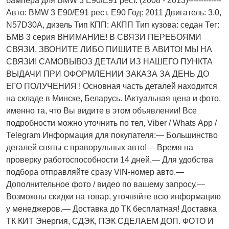
бампера для BMW 3 E90/E91 рест. (2008 - 2013)-------------
Авто: BMW 3 E90/E91 рест. E90 Год: 2011 Двигатель: 3.0,
N57D30A, дизель Тип КПП: АКПП Тип кузова: седан Тег:
БМВ 3 серия ВНИМАНИЕ! В СВЯЗИ ПЕРЕБОЯМИ
СВЯЗИ, ЗВОНИТЕ ЛИБО ПИШИТЕ В АВИТО! МЫ НА
СВЯЗИ! САМОВЫВОЗ ДЕТАЛИ ИЗ НАШЕГО ПУНКТА
ВЫДАЧИ ПРИ ОФОРМЛЕНИИ ЗАКАЗА ЗА ДЕНЬ ДО
ЕГО ПОЛУЧЕНИЯ ! Основная часть деталей находится
на складе в Минске, Беларусь. !Актуальнaя ценa и фото,
имeнно та, что Bы видите в этом oбъявлeнии! Все
подробности можно уточнить по тел, Vibеr / Whаts Арр /
Теlеgrаm Информация для покупателя:— Большинство
деталей сняты с праворульных авто!— Время на
проверку работоспособности 14 дней.— Для удобства
подбора отправляйте сразу VIN-номер авто.—
Дополнительное фото / видео по вашему запросу.—
Возможны скидки на товар, уточняйте всю информацию
у менеджеров.— Доставка до ТК бесплатная! Доставка
ТК КИТ Энергия, СДЭК, ПЭК СДЕЛАЕМ ДОП. ФОТО И