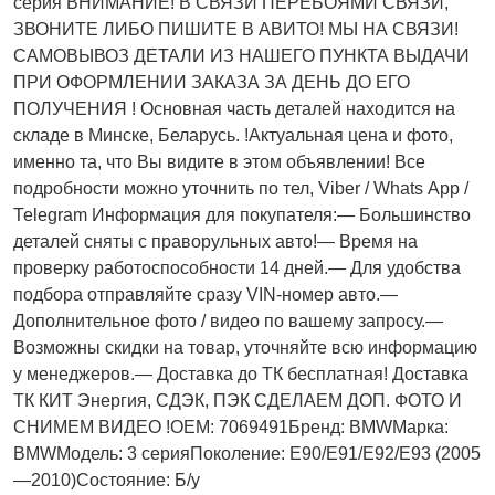
серия ВНИМАНИЕ! В СВЯЗИ ПЕРЕБОЯМИ СВЯЗИ,
ЗВОНИТЕ ЛИБО ПИШИТЕ В АВИТО! МЫ НА СВЯЗИ!
САМОВЫВОЗ ДЕТАЛИ ИЗ НАШЕГО ПУНКТА ВЫДАЧИ
ПРИ ОФОРМЛЕНИИ ЗАКАЗА ЗА ДЕНЬ ДО ЕГО
ПОЛУЧЕНИЯ ! Основная часть деталей находится на
складе в Минске, Беларусь. !Актуальнaя ценa и фото,
имeнно та, что Bы видите в этом oбъявлeнии! Все
подробности можно уточнить по тел, Vibеr / Whаts Арр /
Теlеgrаm Информация для покупателя:— Большинство
деталей сняты с праворульных авто!— Время на
проверку работоспособности 14 дней.— Для удобства
подбора отправляйте сразу VIN-номер авто.—
Дополнительное фото / видео по вашему запросу.—
Возможны скидки на товар, уточняйте всю информацию
у менеджеров.— Доставка до ТК бесплатная! Доставка
ТК КИТ Энергия, СДЭК, ПЭК СДЕЛАЕМ ДОП. ФОТО И
СНИМЕМ ВИДЕО !OEM: 7069491Бренд: BMWМарка:
BMWМодель: 3 серияПоколение: E90/E91/E92/E93 (2005
—2010)Состояние: Б/у