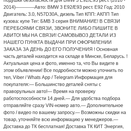
подушки безопасности для BMW 3 E92/E93 рест. (2010 -
2014)-------------Авто: BMW 3 E92/E93 рест. E92 Год: 2010
Двигатель: 3.0, N57D30A, дизель Тип КПП: АКПП Тип
кузова: купе Тег: БМВ 3 серия ВНИМАНИЕ! В СВЯЗИ
ПЕРЕБОЯМИ СВЯЗИ, ЗВОНИТЕ ЛИБО ПИШИТЕ В
АВИТО! МЫ НА СВЯЗИ! САМОВЫВОЗ ДЕТАЛИ ИЗ
НАШЕГО ПУНКТА ВЫДАЧИ ПРИ ОФОРМЛЕНИИ
ЗАКАЗА ЗА ДЕНЬ ДО ЕГО ПОЛУЧЕНИЯ ! Основная
часть деталей находится на складе в Минске, Беларусь. !
Актуальнaя ценa и фото, имeнно та, что Bы видите в
этом oбъявлeнии! Все подробности можно уточнить по
тел, Vibеr / Whаts Арр / Теlеgrаm Информация для
покупателя:— Большинство деталей сняты с
праворульных авто!— Время на проверку
работоспособности 14 дней.— Для удобства подбора
отправляйте сразу VIN-номер авто.— Дополнительное
фото / видео по вашему запросу.— Возможны скидки на
товар, уточняйте всю информацию у менеджеров.—
Доставка до ТК бесплатная! Доставка ТК КИТ Энергия,