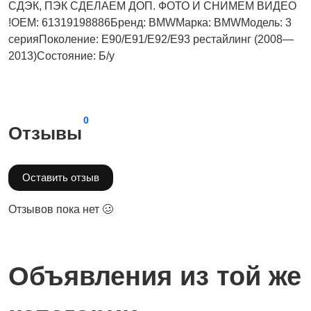
СДЭК, ПЭК СДЕЛАЕМ ДОП. ФОТО И СНИМЕМ ВИДЕО
!OEM: 61319198886Бренд: BMWМарка: BMWМодель: 3
серияПоколение: E90/E91/E92/E93 рестайлинг (2008—
2013)Состояние: Б/у
0
Отзывы
Оставить отзыв
Отзывов пока нет 🥴
Объявления из той же