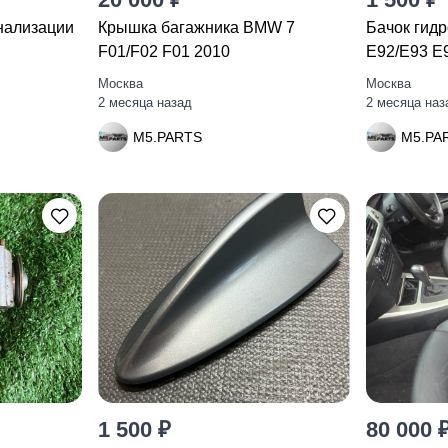
нализации
Крышка багажника BMW 7
Бачок гид
F01/F02 F01 2010
E92/E93 E
Москва
Москва
2 месяца назад
2 месяца наз
M5.PARTS
M5.PA
1 500 ₽
80 000 