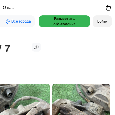
О нас
Разместить
Все города
Войти
объявление
 7