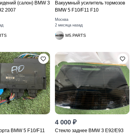
сидений (салон) BMW 3
Вакуумный усилитель тормозов
92 2007
BMW 5 F10/F11 F10
Москва
ад
2 месяца назад
RTS
M5.PARTS
4 000 ₽
орта BMW 5 F10/F11
Стекло заднее BMW 3 E92/E93