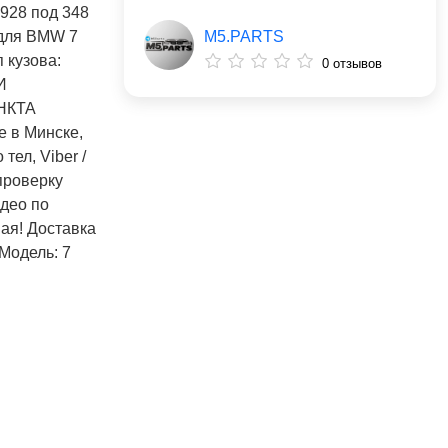
 928 под 348
M5.PARTS
 для BMW 7
п кузова:
0 отзывов
И
НКТА
 в Минске,
тел, Vibеr /
проверку
део по
ая! Доставка
одель: 7