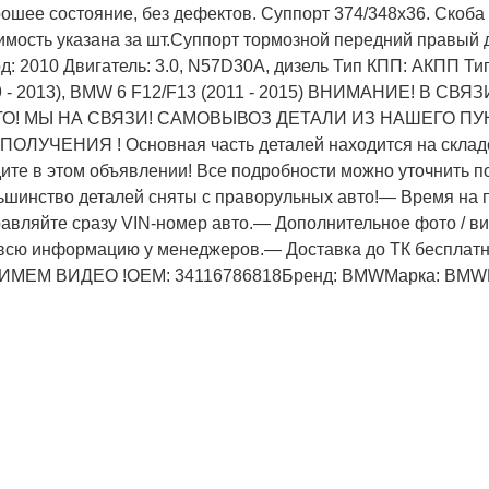
орошее состояние, без дефектов. Суппорт 374/348х36. Скоба
тоимость указана за шт.Суппорт тормозной передний правый
 Год: 2010 Двигатель: 3.0, N57D30A, дизель Тип КПП: АКПП Ти
9 - 2013), BMW 6 F12/F13 (2011 - 2015) ВНИМАНИЕ! В СВЯЗ
О! МЫ НА СВЯЗИ! САМОВЫВОЗ ДЕТАЛИ ИЗ НАШЕГО ПУ
ЧЕНИЯ ! Основная часть деталей находится на складе
ите в этом oбъявлeнии! Все подробности можно уточнить по 
ьшинство деталей сняты с праворульных авто!— Время на 
авляйте сразу VIN-номер авто.— Дополнительное фото / ви
 всю информацию у менеджеров.— Доставка до ТК бесплатн
НИМЕМ ВИДЕО !OEM: 34116786818Бренд: BMWМарка: BMWМ