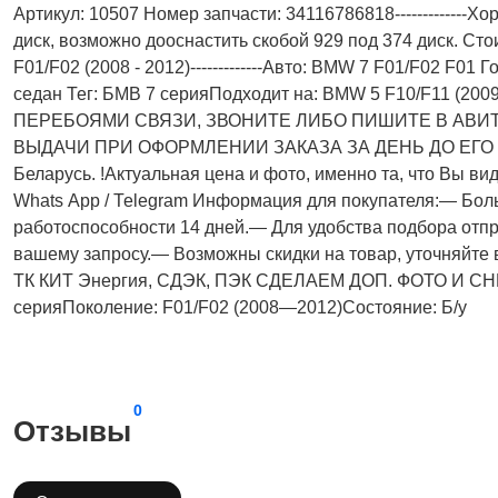
Артикул: 10507 Номер запчасти: 34116786818-------------Х
диск, возможно дооснастить скобой 929 под 374 диск. С
F01/F02 (2008 - 2012)-------------Авто: BMW 7 F01/F02 F01
седан Тег: БМВ 7 серияПодходит на: BMW 5 F10/F11 (200
ПЕРЕБОЯМИ СВЯЗИ, ЗВОНИТЕ ЛИБО ПИШИТЕ В АВИТ
ВЫДАЧИ ПРИ ОФОРМЛЕНИИ ЗАКАЗА ЗА ДЕНЬ ДО ЕГО ПОЛУ
Беларусь. !Актуальнaя ценa и фото, имeнно та, что Bы вид
Whаts Арр / Теlеgrаm Информация для покупателя:— Бол
работоспособности 14 дней.— Для удобства подбора отпр
вашему запросу.— Возможны скидки на товар, уточняйте
ТК КИТ Энергия, СДЭК, ПЭК СДЕЛАЕМ ДОП. ФОТО И С
серияПоколение: F01/F02 (2008—2012)Состояние: Б/у
0
Отзывы