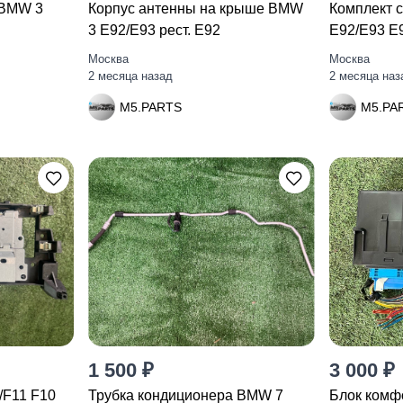
 BMW 3
Корпус антенны на крыше BMW
Комплект 
3 E92/E93 рест. E92
E92/E93 E
Москва
Москва
2 месяца назад
2 месяца наз
M5.PARTS
M5.PA
1 500 ₽
3 000 ₽
/F11 F10
Трубка кондиционера BMW 7
Блок комф