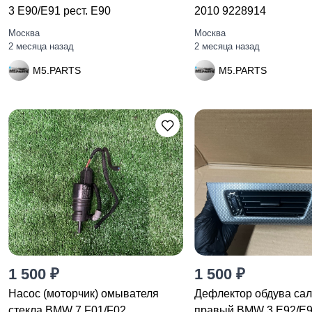
3 E90/E91 рест. E90
2010 9228914
Москва
Москва
2 месяца назад
2 месяца назад
M5.PARTS
M5.PARTS
1 500 ₽
1 500 ₽
Насос (моторчик) омывателя
Дефлектор обдува са
стекла BMW 7 F01/F02
правый BMW 3 E92/E93