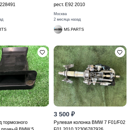
9228491
рест. E92 2010
Москва
ад
2 месяца назад
RTS
M5.PARTS
3 500 ₽
д тормозного
Рулевая колонка BMW 7 F01/F02
 правый BMW 5
F01 2010 32306787926