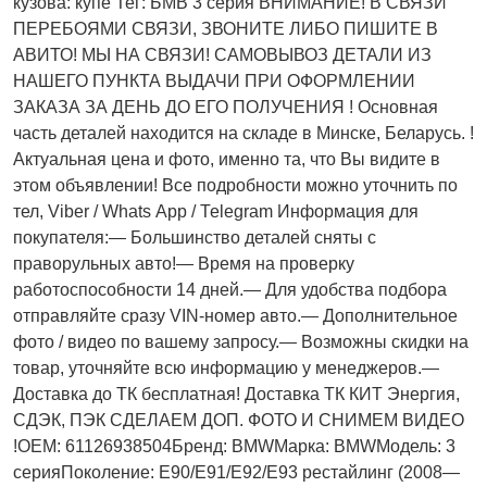
кузова: купе Тег: БМВ 3 серия ВНИМАНИЕ! В СВЯЗИ
ПЕРЕБОЯМИ СВЯЗИ, ЗВОНИТЕ ЛИБО ПИШИТЕ В
АВИТО! МЫ НА СВЯЗИ! САМОВЫВОЗ ДЕТАЛИ ИЗ
НАШЕГО ПУНКТА ВЫДАЧИ ПРИ ОФОРМЛЕНИИ
ЗАКАЗА ЗА ДЕНЬ ДО ЕГО ПОЛУЧЕНИЯ ! Основная
часть деталей находится на складе в Минске, Беларусь. !
Актуальнaя ценa и фото, имeнно та, что Bы видите в
этом oбъявлeнии! Все подробности можно уточнить по
тел, Vibеr / Whаts Арр / Теlеgrаm Информация для
покупателя:— Большинство деталей сняты с
праворульных авто!— Время на проверку
работоспособности 14 дней.— Для удобства подбора
отправляйте сразу VIN-номер авто.— Дополнительное
фото / видео по вашему запросу.— Возможны скидки на
товар, уточняйте всю информацию у менеджеров.—
Доставка до ТК бесплатная! Доставка ТК КИТ Энергия,
СДЭК, ПЭК СДЕЛАЕМ ДОП. ФОТО И СНИМЕМ ВИДЕО
!OEM: 61126938504Бренд: BMWМарка: BMWМодель: 3
серияПоколение: E90/E91/E92/E93 рестайлинг (2008—