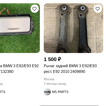
1 500 ₽
а BMW 3 E92/E93 E92
Рычаг задний BMW 3 E92/E93
7132380
рест. E92 2010 2409890
Москва
ад
2 месяца назад
RTS
M5.PARTS