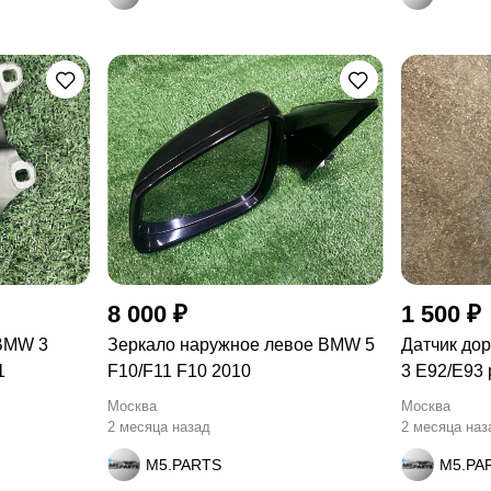
8 000 ₽
1 500 ₽
 BMW 3
Зеркало наружное левое BMW 5
Датчик до
1
F10/F11 F10 2010
3 E92/E93 
Москва
Москва
2 месяца назад
2 месяца наз
M5.PARTS
M5.PA