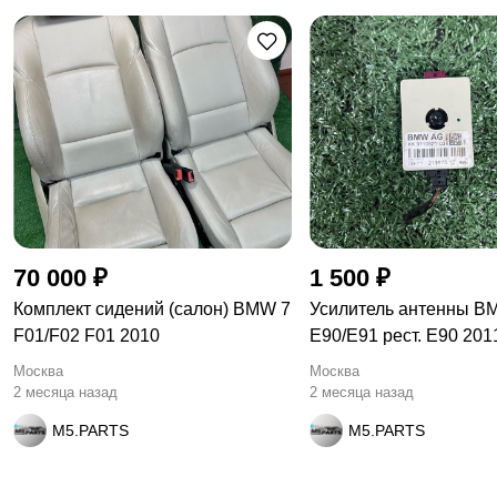
70 000 ₽
1 500 ₽
Комплект сидений (салон) BMW 7
Усилитель антенны B
F01/F02 F01 2010
E90/E91 рест. E90 201
Москва
Москва
2 месяца назад
2 месяца назад
M5.PARTS
M5.PARTS