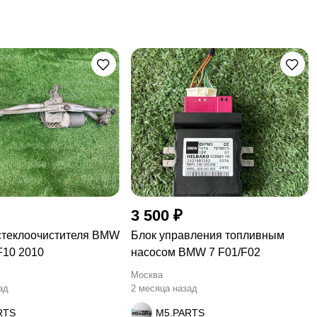
3 500 ₽
стеклоочистителя BMW
Блок управления топливным
F10 2010
насосом BMW 7 F01/F02
Москва
ад
2 месяца назад
RTS
M5.PARTS