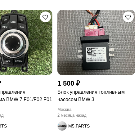
₽
1 500 ₽
управления
Блок управления топливным
иа BMW 7 F01/F02 F01
насосом BMW 3
Москва
ад
2 месяца назад
RTS
M5.PARTS