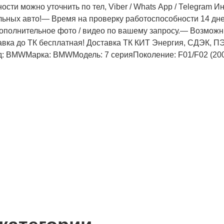
ости можно уточнить по тел, Vibеr / Whаts Арр / Теlеgrаm
льных авто!— Время на проверку работоспособности 14 дн
ополнительное фото / видео по вашему запросу.— Возможн
авка до ТК бесплатная! Доставка ТК КИТ Энергия, СДЭК,
 BMWМарка: BMWМодель: 7 серияПоколение: F01/F02 (2