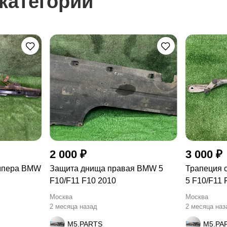
категории
2 000 ₽
3 000 ₽
ампера BMW
Защита днища правая BMW 5
Трапеция 
F10/F11 F10 2010
5 F10/F11 
Москва
Москва
2 месяца назад
2 месяца наз
M5.PARTS
M5.PA