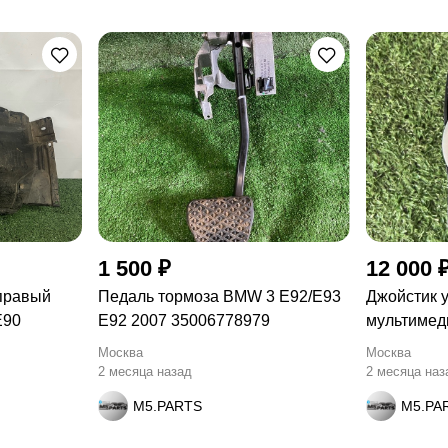
1 500 ₽
12 000 
правый
Педаль тормоза BMW 3 E92/E93
Джойстик 
E90
E92 2007 35006778979
мультимед
Москва
Москва
2 месяца назад
2 месяца наз
M5.PARTS
M5.PA