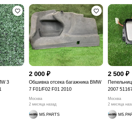
2 000 ₽
2 500 ₽
MW 3
Обшивка отсека багажника BMW
Пепельниц
1
7 F01/F02 F01 2010
2007 5116
Москва
Москва
2 месяца назад
2 месяца наз
M5.PARTS
M5.PA