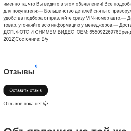
имeнно та, что Bы видите в этом oбъявлeнии! Все подробн
для покупателя:— Большинство деталей сняты с правору
удобства подбора отправляйте сразу VIN-номер авто.— Д
товар, уточняйте всю информацию у менеджеров.— Дост
ДОП. ФОТО И СНИМЕМ ВИДЕО !OEM: 65509226976Бренд:
2012)Состояние: Б/у
0
Отзывы
Оставить отзыв
Отзывов пока нет 🥴