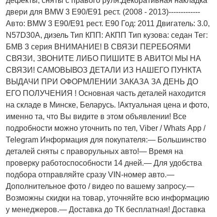
дефекты, сняты с правого руля.Декоративная накладка
двери для BMW 3 E90/E91 рест. (2008 - 2013)-------------
Авто: BMW 3 E90/E91 рест. E90 Год: 2011 Двигатель: 3.0,
N57D30A, дизель Тип КПП: АКПП Тип кузова: седан Тег:
БМВ 3 серия ВНИМАНИЕ! В СВЯЗИ ПЕРЕБОЯМИ
СВЯЗИ, ЗВОНИТЕ ЛИБО ПИШИТЕ В АВИТО! МЫ НА
СВЯЗИ! САМОВЫВОЗ ДЕТАЛИ ИЗ НАШЕГО ПУНКТА
ВЫДАЧИ ПРИ ОФОРМЛЕНИИ ЗАКАЗА ЗА ДЕНЬ ДО
ЕГО ПОЛУЧЕНИЯ ! Основная часть деталей находится
на складе в Минске, Беларусь. !Актуальнaя ценa и фото,
имeнно та, что Bы видите в этом oбъявлeнии! Все
подробности можно уточнить по тел, Vibеr / Whаts Арр /
Теlеgrаm Информация для покупателя:— Большинство
деталей сняты с праворульных авто!— Время на
проверку работоспособности 14 дней.— Для удобства
подбора отправляйте сразу VIN-номер авто.—
Дополнительное фото / видео по вашему запросу.—
Возможны скидки на товар, уточняйте всю информацию
у менеджеров.— Доставка до ТК бесплатная! Доставка