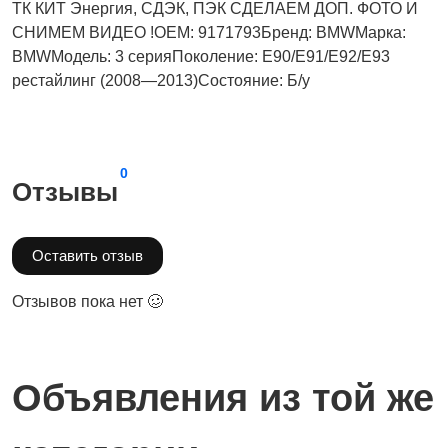
ТК КИТ Энергия, СДЭК, ПЭК СДЕЛАЕМ ДОП. ФОТО И
СНИМЕМ ВИДЕО !OEM: 9171793Бренд: BMWМарка:
BMWМодель: 3 серияПоколение: E90/E91/E92/E93
рестайлинг (2008—2013)Состояние: Б/у
0
Отзывы
Оставить отзыв
Отзывов пока нет 🥴
Объявления из той же