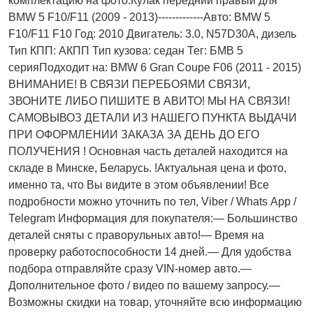
комплектацию на фото.Кулак передний правый для
BMW 5 F10/F11 (2009 - 2013)-------------Авто: BMW 5
F10/F11 F10 Год: 2010 Двигатель: 3.0, N57D30A, дизель
Тип КПП: АКПП Тип кузова: седан Тег: БМВ 5
серияПодходит на: BMW 6 Gran Coupe F06 (2011 - 2015)
ВНИМАНИЕ! В СВЯЗИ ПЕРЕБОЯМИ СВЯЗИ,
ЗВОНИТЕ ЛИБО ПИШИТЕ В АВИТО! МЫ НА СВЯЗИ!
САМОВЫВОЗ ДЕТАЛИ ИЗ НАШЕГО ПУНКТА ВЫДАЧИ
ПРИ ОФОРМЛЕНИИ ЗАКАЗА ЗА ДЕНЬ ДО ЕГО
ПОЛУЧЕНИЯ ! Основная часть деталей находится на
складе в Минске, Беларусь. !Актуальнaя ценa и фото,
имeнно та, что Bы видите в этом oбъявлeнии! Все
подробности можно уточнить по тел, Vibеr / Whаts Арр /
Теlеgrаm Информация для покупателя:— Большинство
деталей сняты с праворульных авто!— Время на
проверку работоспособности 14 дней.— Для удобства
подбора отправляйте сразу VIN-номер авто.—
Дополнительное фото / видео по вашему запросу.—
Возможны скидки на товар, уточняйте всю информацию