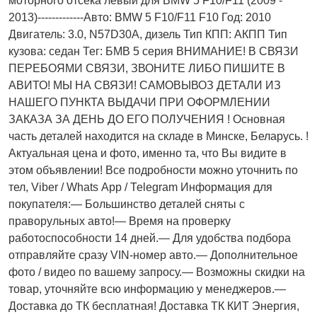
моторного отсека левый для BMW 5 F10/F11 (2009 -
2013)-------------Авто: BMW 5 F10/F11 F10 Год: 2010
Двигатель: 3.0, N57D30A, дизель Тип КПП: АКПП Тип
кузова: седан Тег: БМВ 5 серия ВНИМАНИЕ! В СВЯЗИ
ПЕРЕБОЯМИ СВЯЗИ, ЗВОНИТЕ ЛИБО ПИШИТЕ В
АВИТО! МЫ НА СВЯЗИ! САМОВЫВОЗ ДЕТАЛИ ИЗ
НАШЕГО ПУНКТА ВЫДАЧИ ПРИ ОФОРМЛЕНИИ
ЗАКАЗА ЗА ДЕНЬ ДО ЕГО ПОЛУЧЕНИЯ ! Основная
часть деталей находится на складе в Минске, Беларусь. !
Актуальнaя ценa и фото, имeнно та, что Bы видите в
этом oбъявлeнии! Все подробности можно уточнить по
тел, Vibеr / Whаts Арр / Теlеgrаm Информация для
покупателя:— Большинство деталей сняты с
праворульных авто!— Время на проверку
работоспособности 14 дней.— Для удобства подбора
отправляйте сразу VIN-номер авто.— Дополнительное
фото / видео по вашему запросу.— Возможны скидки на
товар, уточняйте всю информацию у менеджеров.—
Доставка до ТК бесплатная! Доставка ТК КИТ Энергия,