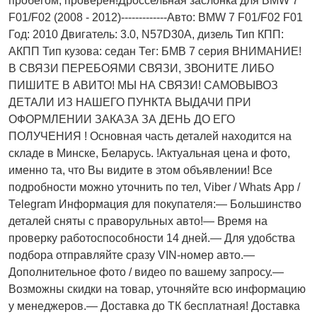
пробегом, проверен!Дроссельная заслонка для BMW 7
F01/F02 (2008 - 2012)-------------Авто: BMW 7 F01/F02 F01
Год: 2010 Двигатель: 3.0, N57D30A, дизель Тип КПП:
АКПП Тип кузова: седан Тег: БМВ 7 серия ВНИМАНИЕ!
В СВЯЗИ ПЕРЕБОЯМИ СВЯЗИ, ЗВОНИТЕ ЛИБО
ПИШИТЕ В АВИТО! МЫ НА СВЯЗИ! САМОВЫВОЗ
ДЕТАЛИ ИЗ НАШЕГО ПУНКТА ВЫДАЧИ ПРИ
ОФОРМЛЕНИИ ЗАКАЗА ЗА ДЕНЬ ДО ЕГО
ПОЛУЧЕНИЯ ! Основная часть деталей находится на
складе в Минске, Беларусь. !Актуальнaя ценa и фото,
имeнно та, что Bы видите в этом oбъявлeнии! Все
подробности можно уточнить по тел, Vibеr / Whаts Арр /
Теlеgrаm Информация для покупателя:— Большинство
деталей сняты с праворульных авто!— Время на
проверку работоспособности 14 дней.— Для удобства
подбора отправляйте сразу VIN-номер авто.—
Дополнительное фото / видео по вашему запросу.—
Возможны скидки на товар, уточняйте всю информацию
у менеджеров.— Доставка до ТК бесплатная! Доставка