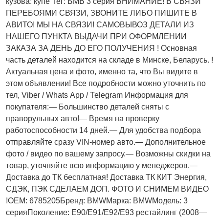
кузова: купе Тег: БМВ 3 серия ВНИМАНИЕ! В СВЯЗИ
ПЕРЕБОЯМИ СВЯЗИ, ЗВОНИТЕ ЛИБО ПИШИТЕ В
АВИТО! МЫ НА СВЯЗИ! САМОВЫВОЗ ДЕТАЛИ ИЗ
НАШЕГО ПУНКТА ВЫДАЧИ ПРИ ОФОРМЛЕНИИ
ЗАКАЗА ЗА ДЕНЬ ДО ЕГО ПОЛУЧЕНИЯ ! Основная
часть деталей находится на складе в Минске, Беларусь. !
Актуальнaя ценa и фото, имeнно та, что Bы видите в
этом oбъявлeнии! Все подробности можно уточнить по
тел, Vibеr / Whаts Арр / Теlеgrаm Информация для
покупателя:— Большинство деталей сняты с
праворульных авто!— Время на проверку
работоспособности 14 дней.— Для удобства подбора
отправляйте сразу VIN-номер авто.— Дополнительное
фото / видео по вашему запросу.— Возможны скидки на
товар, уточняйте всю информацию у менеджеров.—
Доставка до ТК бесплатная! Доставка ТК КИТ Энергия,
СДЭК, ПЭК СДЕЛАЕМ ДОП. ФОТО И СНИМЕМ ВИДЕО
!OEM: 6785205Бренд: BMWМарка: BMWМодель: 3
серияПоколение: E90/E91/E92/E93 рестайлинг (2008—