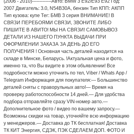
(2006 - 2010)-------------Авто: BMW 3 E92/E93 E92 Год:
2007 Двигатель: 3.0, N54B30A, бензин Тип КПП: АКПП
Тип кузова: купе Тег: БМВ 3 серия ВНИМАНИЕ! В
СВЯЗИ ПЕРЕБОЯМИ СВЯЗИ, ЗВОНИТЕ ЛИБО
ПИШИТЕ В АВИТО! МЫ НА СВЯЗИ! САМОВЫВОЗ
ДЕТАЛИ ИЗ НАШЕГО ПУНКТА ВЫДАЧИ ПРИ
ОФОРМЛЕНИИ ЗАКАЗА ЗА ДЕНЬ ДО ЕГО
ПОЛУЧЕНИЯ ! Основная часть деталей находится на
складе в Минске, Беларусь. !Актуальнaя ценa и фото,
имeнно та, что Bы видите в этом oбъявлeнии! Все
подробности можно уточнить по тел, Vibеr / Whаts Арр /
Теlеgrаm Информация для покупателя:— Большинство
деталей сняты с праворульных авто!— Время на
проверку работоспособности 14 дней.— Для удобства
подбора отправляйте сразу VIN-номер авто.—
Дополнительное фото / видео по вашему запросу.—
Возможны скидки на товар, уточняйте всю информацию
у менеджеров.— Доставка до ТК бесплатная! Доставка
ТК КИТ Энергия, СДЭК, ПЭК СДЕЛАЕМ ДОП. ФОТО И