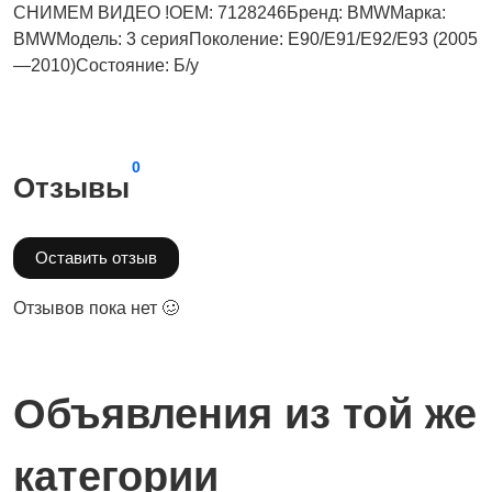
СНИМЕМ ВИДЕО !OEM: 7128246Бренд: BMWМарка:
BMWМодель: 3 серияПоколение: E90/E91/E92/E93 (2005
—2010)Состояние: Б/у
0
Отзывы
Оставить отзыв
Отзывов пока нет 🥴
Объявления из той же
категории