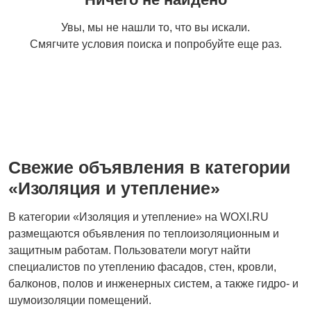
Полы и напольные
Штукатурные работы
Увы, мы не нашли то, что вы искали.
покрытия
Смягчите условия поиска и попробуйте еще раз.
Двери
Плиточные работы
Свежие объявления в категории
Столярные и
Гипсокартонные
«Изоляция и утепление»
плотницкие работы
работы
В категории «Изоляция и утепление» на WOXI.RU
размещаются объявления по теплоизоляционным и
защитным работам. Пользователи могут найти
Высотные работы
Изоляция и утепление
специалистов по утеплению фасадов, стен, кровли,
балконов, полов и инженерных систем, а также гидро- и
шумоизоляции помещений.