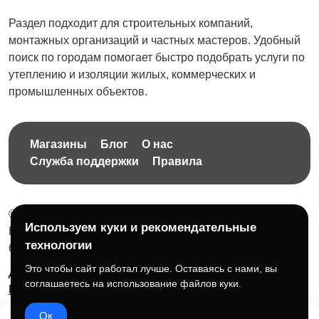
Ремонт коммерческих
Вентиляция
Раздел подходит для строительных компаний,
помещений
монтажных организаций и частных мастеров. Удобный
поиск по городам помогает быстро подобрать услуги по
утеплению и изоляции жилых, коммерческих и
промышленных объектов.
Другое
Магазины
Блог
О нас
Служба поддержки
Правила
© 2026 Бесплатная доска объявлений без ограничений
Используем куки и рекомендательные
НПД Краснорудская Анастасия Игоревна, ИНН:
технологии
614404606809
Это чтобы сайт работал лучше. Оставаясь с нами, вы
Документы и правила платформы
Для бизнеса
соглашаетесь на использование файлов куки.
Партнёрам
Roadmap
☕ Поддержать проект
Ок