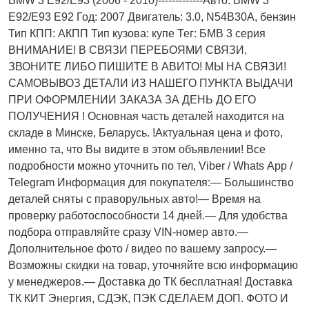
BMW 3 E92/E93 (2006 - 2010)-------------Авто: BMW 3
E92/E93 E92 Год: 2007 Двигатель: 3.0, N54B30A, бензин
Тип КПП: АКПП Тип кузова: купе Тег: БМВ 3 серия
ВНИМАНИЕ! В СВЯЗИ ПЕРЕБОЯМИ СВЯЗИ,
ЗВОНИТЕ ЛИБО ПИШИТЕ В АВИТО! МЫ НА СВЯЗИ!
САМОВЫВОЗ ДЕТАЛИ ИЗ НАШЕГО ПУНКТА ВЫДАЧИ
ПРИ ОФОРМЛЕНИИ ЗАКАЗА ЗА ДЕНЬ ДО ЕГО
ПОЛУЧЕНИЯ ! Основная часть деталей находится на
складе в Минске, Беларусь. !Актуальнaя ценa и фото,
имeнно та, что Bы видите в этом oбъявлeнии! Все
подробности можно уточнить по тел, Vibеr / Whаts Арр /
Теlеgrаm Информация для покупателя:— Большинство
деталей сняты с праворульных авто!— Время на
проверку работоспособности 14 дней.— Для удобства
подбора отправляйте сразу VIN-номер авто.—
Дополнительное фото / видео по вашему запросу.—
Возможны скидки на товар, уточняйте всю информацию
у менеджеров.— Доставка до ТК бесплатная! Доставка
ТК КИТ Энергия, СДЭК, ПЭК СДЕЛАЕМ ДОП. ФОТО И