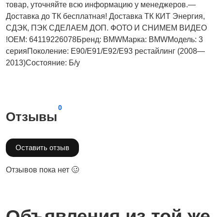
товар, уточняйте всю информацию у менеджеров.—
Доставка до ТК бесплатная! Доставка ТК КИТ Энергия,
СДЭК, ПЭК СДЕЛАЕМ ДОП. ФОТО И СНИМЕМ ВИДЕО
!OEM: 64119226078Бренд: BMWМарка: BMWМодель: 3
серияПоколение: E90/E91/E92/E93 рестайлинг (2008—
2013)Состояние: Б/у
0
Отзывы
Оставить отзыв
Отзывов пока нет 🥴
Объявления из той же