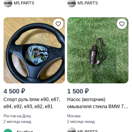
M5.PARTS
M5.PARTS
4 500 ₽
1 500 ₽
Спорт руль bmw e90, e87,
Насос (моторчик)
e84, e92, e93, e82, e81
омывателя стекла BMW 7
F01/F02
Ростов-на-Дону
Москва
2 месяца назад
2 месяца назад
M5.PARTS