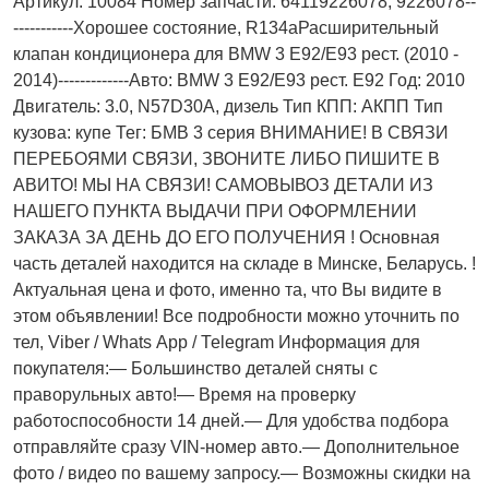
Артикул: 10084 Номер запчасти: 64119226078, 9226078--
-----------Хорошее состояние, R134aРасширительный
клапан кондиционера для BMW 3 E92/E93 рест. (2010 -
2014)-------------Авто: BMW 3 E92/E93 рест. E92 Год: 2010
Двигатель: 3.0, N57D30A, дизель Тип КПП: АКПП Тип
кузова: купе Тег: БМВ 3 серия ВНИМАНИЕ! В СВЯЗИ
ПЕРЕБОЯМИ СВЯЗИ, ЗВОНИТЕ ЛИБО ПИШИТЕ В
АВИТО! МЫ НА СВЯЗИ! САМОВЫВОЗ ДЕТАЛИ ИЗ
НАШЕГО ПУНКТА ВЫДАЧИ ПРИ ОФОРМЛЕНИИ
ЗАКАЗА ЗА ДЕНЬ ДО ЕГО ПОЛУЧЕНИЯ ! Основная
часть деталей находится на складе в Минске, Беларусь. !
Актуальнaя ценa и фото, имeнно та, что Bы видите в
этом oбъявлeнии! Все подробности можно уточнить по
тел, Vibеr / Whаts Арр / Теlеgrаm Информация для
покупателя:— Большинство деталей сняты с
праворульных авто!— Время на проверку
работоспособности 14 дней.— Для удобства подбора
отправляйте сразу VIN-номер авто.— Дополнительное
фото / видео по вашему запросу.— Возможны скидки на