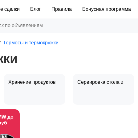
е сделки
Блог
Правила
Бонусная программа
Термосы и термокружки
жки
Хранение продуктов
Сервировка стола
2
MW до
руб