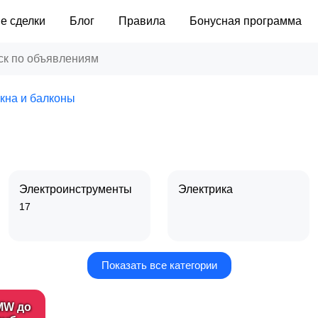
е сделки
Блог
Правила
Бонусная программа
кна и балконы
Электроинструменты
Электрика
17
Показать все категории
Камины и
Ворота, заборы и
обогреватели
ограждения
MW до