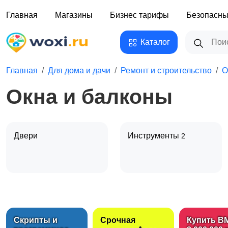
Главная
Магазины
Бизнес тарифы
Безопасны
Каталог
Главная
Для дома и дачи
Ремонт и строительство
О
Окна и балконы
Двери
Инструменты
2
Сантехника и
Отопление и
водоснабжение
вентиляция
3
Скрипты и
Срочная
Купить B