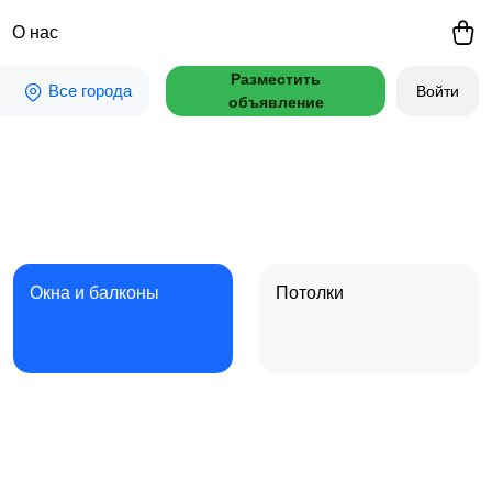
О нас
Разместить
Все города
Войти
объявление
Окна и балконы
Потолки
Готовые строения и
Стройматериалы
4
срубы