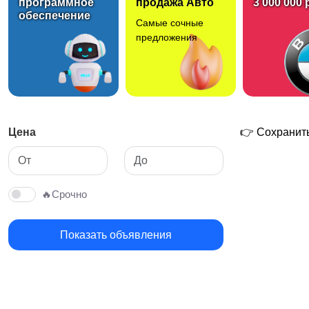
программное
продажа Авто
3 000 000 
обеспечение
Самые сочные
предложения
Цена
👉 Сохранить
🔥Срочно
Показать объявления