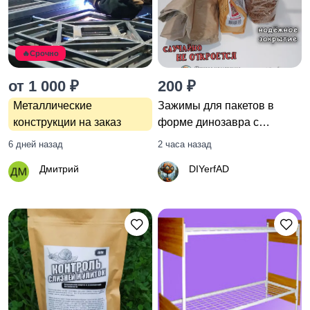
оборудование
🔥Срочно
Хэндмейд
от 1 000 ₽
200 ₽
Металлические
Зажимы для пакетов в
конструкции на заказ
форме динозавра с
фиксатором, комплект из 3
6 дней назад
2 часа назад
шт, случайного цвета.
Дмитрий
DIYerfAD
Зажим со стопором для
запечатывания пакетов.