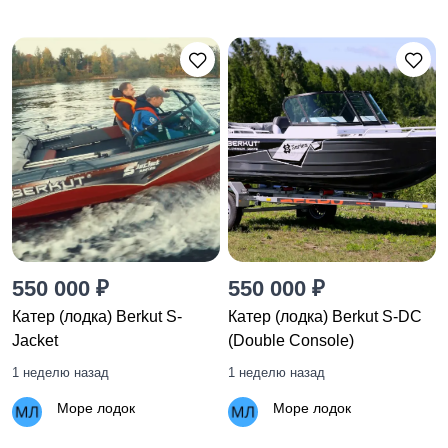
550 000 ₽
550 000 ₽
Катер (лодка) Berkut S-
Катер (лодка) Berkut S-DC
Jacket
(Double Console)
1 неделю назад
1 неделю назад
Море лодок
Море лодок