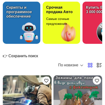
Скрипты и
Срочная
Купить B
программное
продажа Авто
3 000 000 
обеспечение
Самые сочные
Вакансии
Электроника
5
предложения
Товары для детей
Одежда, обувь,
аксессуары
👉 Сохранить поиск
По новизне
Хобби и развлечения
Животные
Бизнес и
Красота и здоровье