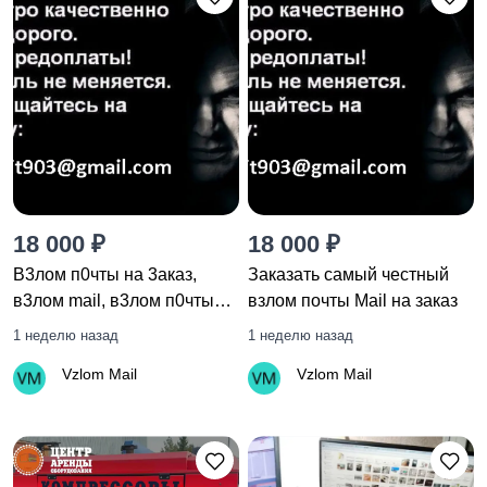
18 000 ₽
18 000 ₽
B3лoм п0чты на 3акaз,
Заказать самый честный
в3лoм mail, в3лoм п0чты
взлом почты Mail на заказ
яндекс, в3лoм майл, в3лoм
1 неделю назад
1 неделю назад
yandex
Vzlom Mail
Vzlom Mail