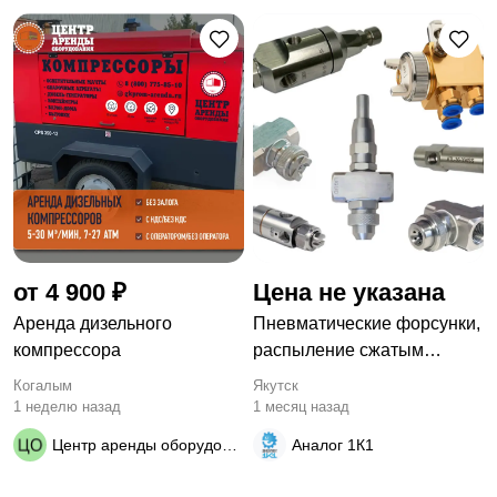
от 4 900 ₽
Цена не указана
Аренда дизельного
Пневматические форсунки,
компрессора
распыление сжатым
воздухом. Аналоги любого
Когалым
Якутск
производителя.
1 неделю назад
1 месяц назад
Центр аренды оборудования
Аналог 1К1