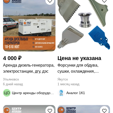
4 000 ₽
Цена не указана
Apeндa дизель-генератора,
Форсунки для обдува,
элeктрoстанции, дгу, дэc
сушки, охлаждения,
очистки. Аналоги любого
Ульяновск
Якутск
производителя.
6 дней назад
1 месяц назад
Центр аренды оборудования
Аналог 1К1