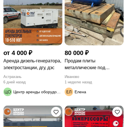
от 4 000 ₽
80 000 ₽
Apeндa дизель-генератора,
Продам плиты
элeктрoстанции, дгу, дэc
металлические под
оборудование
Астрахань
Иваново
6 дней назад
1 неделю назад
Центр аренды оборудования
Елена