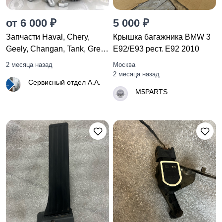
от 6 000 ₽
5 000 ₽
Запчасти Haval, Chery,
Крышка багажника BMW 3
Geely, Changan, Tank, Great
E92/E93 рест. E92 2010
Wall, FAW, JAC, Lifan, Zotye,
2 месяца назад
Москва
Brilliance, Dong Feng, GAC
2 месяца назад
Сервисный отдел А.А.
и др
M5PARTS