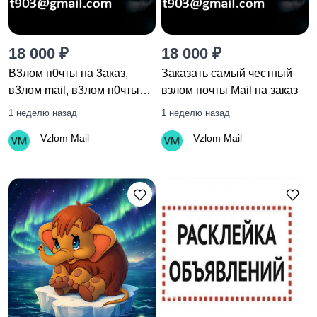
Оборудование,
Обучение, курсы
18 000 ₽
18 000 ₽
производство
B3лoм п0чты на 3акaз,
Заказать самый честный
в3лoм mail, в3лoм п0чты
взлом почты Mail на заказ
яндекс, в3лoм майл, в3лoм
1 неделю назад
1 неделю назад
Деловые услуги
Страхование
yandex
Vzlom Mail
Vzlom Mail
Услуги посредников
Полиграфия,
наружная реклама
Вывоз мусора и
Уборка
вторсырья