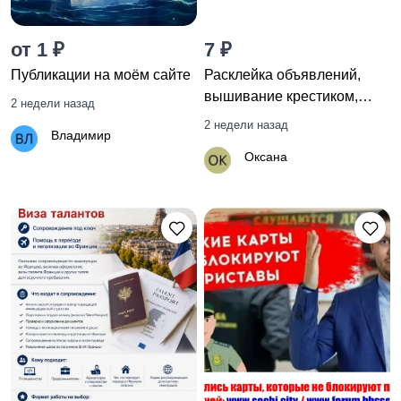
от 1 ₽
7 ₽
Дезинфекция,
Бытовые услуги
Публикации на моём сайте
Расклейка объявлений,
дезинсекция,
вышивание крестиком,
2 недели назад
спецуборка
сборка картин из алмазной
2 недели назад
Владимир
мозаики, пазлов
Оксана
Праздники,
Доставка продуктов,
мероприятия
десертов, кейтеринг
Фото- и видеосъёмка
Няни, сиделки
Уход за животными
Искусство