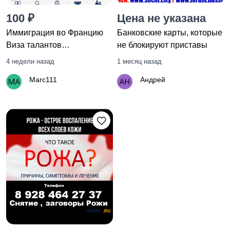
100 ₽
Цена не указана
Иммиграция во Францию
Банковские карты, которые
Охрана, безопасность
Другое
Виза талантов
не блокируют приставы
Сопровождение под ключ
4 недели назад
1 месяц назад
Маrc111
Андрей
Автосервис, аренда