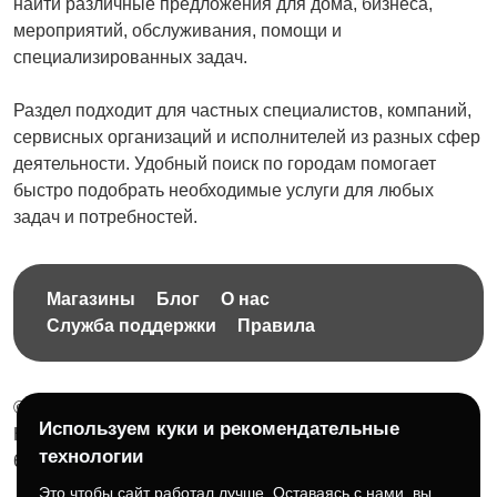
найти различные предложения для дома, бизнеса,
мероприятий, обслуживания, помощи и
специализированных задач.
Раздел подходит для частных специалистов, компаний,
сервисных организаций и исполнителей из разных сфер
деятельности. Удобный поиск по городам помогает
быстро подобрать необходимые услуги для любых
задач и потребностей.
Магазины
Блог
О нас
Служба поддержки
Правила
© 2026 Бесплатная доска объявлений без ограничений
Используем куки и рекомендательные
НПД Краснорудская Анастасия Игоревна, ИНН:
технологии
614404606809
Это чтобы сайт работал лучше. Оставаясь с нами, вы