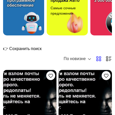
программное
продажа Авто
3 000 000 
обеспечение
Самые сочные
Ремонт и отделка
Строительство
предложения
Сад, благоустройство
Компьютерная
помощь
👉 Сохранить поиск
По новизне
Красота
Здоровье
Ремонт и
Монтаж и установка
обслуживание техники
техники