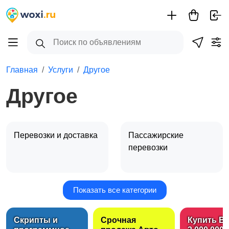
Главная
Услуги
Другое
Другое
Перевозки и доставка
Пассажирские
перевозки
Показать все категории
Грузчики, складские
Услуги эвакуатора
услуги
Скрипты и
Срочная
Купить B