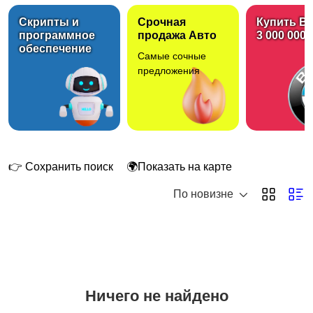
Скрипты и
Срочная
Купить B
программное
продажа Авто
3 000 000 
обеспечение
Самые сочные
Аренда квартиры
Аренда комнаты
предложения
длительно
длительно
Аренда дома
Аренда квартиры
длительно
посуточно
👉 Сохранить поиск
🌍Показать на карте
По новизне
Аренда комнаты
Аренда дома
посуточно
посуточно
Ничего не найдено
Коммерческая
Гаражи и