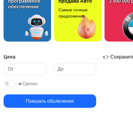
программное
продажа Авто
3 000 000 
обеспечение
Самые сочные
предложения
Цена
👉 Сохранить
🔥Срочно
Показать объявления