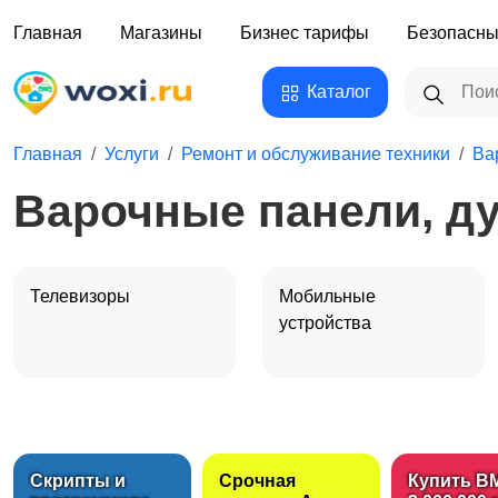
Главная
Магазины
Бизнес тарифы
Безопасны
Каталог
Главная
Услуги
Ремонт и обслуживание техники
Ва
Варочные панели, 
Телевизоры
Мобильные
устройства
Холодильники,
Варочные панели,
морозильные камеры
духовые шкафы
Скрипты и
Срочная
Купить B