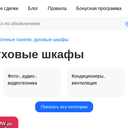
е сделки
Блог
Правила
Бонусная программа
рочные панели, духовые шкафы
духовые шкафы
Фото-, аудио-,
Кондиционеры,
видеотехника
вентиляция
Показать все категории
Газовые котлы,
Кофемашины
водонагреватели
MW до