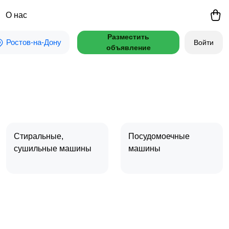
О нас
Разместить
Ростов-на-Дону
Войти
объявление
Стиральные,
Посудомоечные
сушильные машины
машины
Швейные машины,
оверлоки