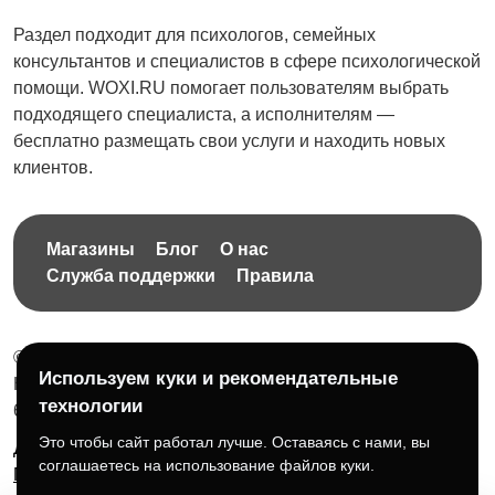
Раздел подходит для психологов, семейных
консультантов и специалистов в сфере психологической
помощи. WOXI.RU помогает пользователям выбрать
подходящего специалиста, а исполнителям —
бесплатно размещать свои услуги и находить новых
клиентов.
Магазины
Блог
О нас
Служба поддержки
Правила
© 2026 Бесплатная доска объявлений без ограничений
Используем куки и рекомендательные
НПД Краснорудская Анастасия Игоревна, ИНН:
технологии
614404606809
Это чтобы сайт работал лучше. Оставаясь с нами, вы
Документы и правила платформы
Для бизнеса
соглашаетесь на использование файлов куки.
Партнёрам
Roadmap
☕ Поддержать проект