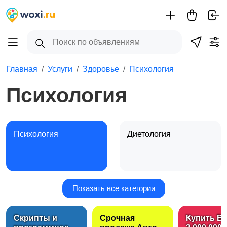
Главная
Услуги
Здоровье
Психология
Психология
Психология
Диетология
Показать все категории
Фитнес, йога
Стоматология
Скрипты и
Срочная
Купить B