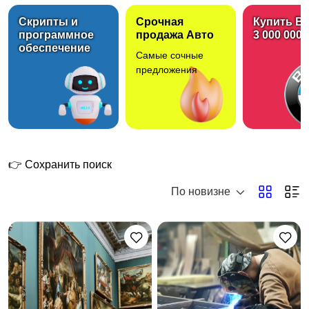
Скрипты и
Срочная
Купить B
программное
продажа Авто
3 000 000 
обеспечение
Самые сочные
Вакансии
Электроника
1
предложения
Товары для детей
Одежда, обувь,
аксессуары
👉 Сохранить поиск
По новизне
Хобби и развлечения
Животные
Бизнес и
Красота и здоровье