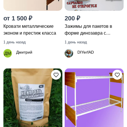
от 1 500 ₽
200 ₽
Кровати металлические
Зажимы для пакетов в
эконом и престиж класса
форме динозавра с
фиксатором, комплект из 3
1 день назад
1 день назад
шт, случайного цвета.
Дмитрий
DIYerfAD
Зажим со стопором для
запечатывания пакетов.