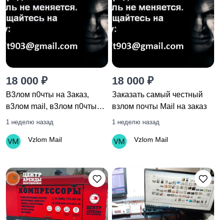
18 000 ₽
18 000 ₽
B3лoм п0чты на 3акaз,
Заказать самый честный
в3лoм mail, в3лoм п0чты
взлом почты Mail на заказ
яндекс, в3лoм майл, в3лoм
1 неделю назад
1 неделю назад
yandex
Vzlom Mail
Vzlom Mail