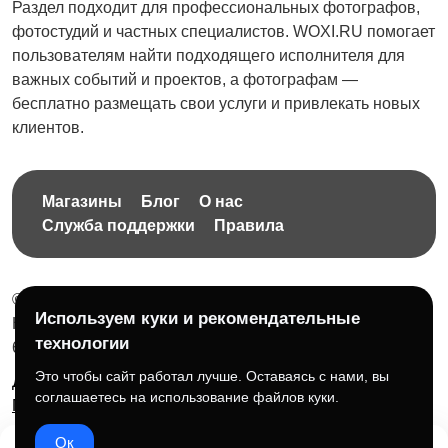
Раздел подходит для профессиональных фотографов,
фотостудий и частных специалистов. WOXI.RU помогает
пользователям найти подходящего исполнителя для
важных событий и проектов, а фотографам —
бесплатно размещать свои услуги и привлекать новых
клиентов.
Магазины
Блог
О нас
Служба поддержки
Правила
© 2026 Бесплатная доска объявлений без ограничений
Используем куки и рекомендательные
НПД Краснорудская Анастасия Игоревна, ИНН:
технологии
614404606809
Это чтобы сайт работал лучше. Оставаясь с нами, вы
Документы и правила платформы
Для бизнеса
соглашаетесь на использование файлов куки.
Партнёрам
Roadmap
☕ Поддержать проект
Ок