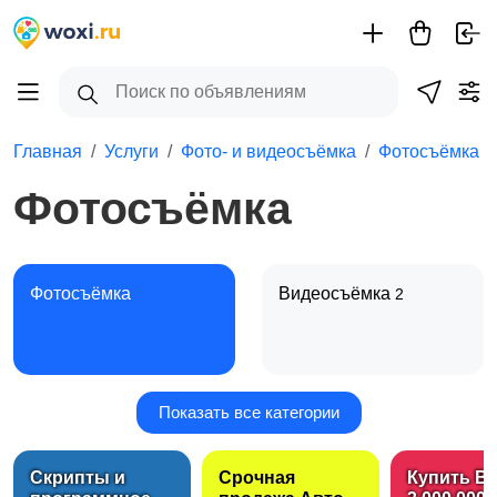
Главная
Услуги
Фото- и видеосъёмка
Фотосъёмка
Фотосъёмка
Фотосъёмка
Видеосъёмка
2
Показать все категории
Аренда фотостудии
Скрипты и
Срочная
Купить B