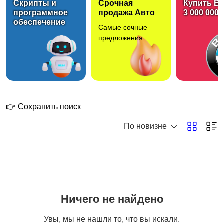
Скрипты и
Срочная
Купить B
программное
продажа Авто
3 000 000 
обеспечение
Самые сочные
предложения
👉 Сохранить поиск
По новизне
Ничего не найдено
Увы, мы не нашли то, что вы искали.