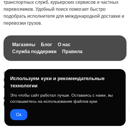
транспортных служб, курьерских сервисов и частных
перевозчиков. Удобный поиск помогает быстро
подобрать исполнителя для международной доставки и
перевозки грузов.
Магазины
Блог
О нас
Служба поддержки
Правила
© 2026 Бесплатная доска объявлений без ограничений
Используем куки и рекомендательные
НПД Краснорудская Анастасия Игоревна, ИНН:
технологии
614404606809
Это чтобы сайт работал лучше. Оставаясь с нами, вы
Документы и правила платформы
Для бизнеса
соглашаетесь на использование файлов куки.
Партнёрам
Roadmap
☕ Поддержать проект
Ок
Домой
Избранное
Добавить
Чат
Профиль