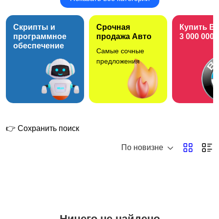
Прокат и аренда для
Организация досуга и
мероприятий
отдыха
Скрипты и
Срочная
Купить B
программное
продажа Авто
3 000 000 
обеспечение
Самые сочные
предложения
👉 Сохранить поиск
По новизне
Ничего не найдено