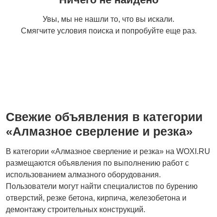
Проектирование и
Разнорабочие
Увы, мы не нашли то, что вы искали.
сметы
2
Смягчите условия поиска и попробуйте еще раз.
Изыскательные
Лестницы
1
работы
Свежие объявления в категории
Газификация
Коммерческое
«Алмазное сверление и резка»
строительство
В категории «Алмазное сверление и резка» на WOXI.RU
размещаются объявления по выполнению работ с
использованием алмазного оборудования.
Пользователи могут найти специалистов по бурению
отверстий, резке бетона, кирпича, железобетона и
демонтажу строительных конструкций.