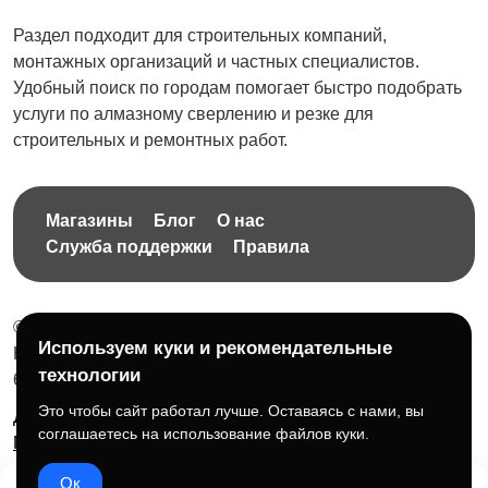
Раздел подходит для строительных компаний,
монтажных организаций и частных специалистов.
Удобный поиск по городам помогает быстро подобрать
услуги по алмазному сверлению и резке для
строительных и ремонтных работ.
Магазины
Блог
О нас
Служба поддержки
Правила
© 2026 Бесплатная доска объявлений без ограничений
Используем куки и рекомендательные
НПД Краснорудская Анастасия Игоревна, ИНН:
технологии
614404606809
Это чтобы сайт работал лучше. Оставаясь с нами, вы
Документы и правила платформы
Для бизнеса
соглашаетесь на использование файлов куки.
Партнёрам
Roadmap
☕ Поддержать проект
Ок