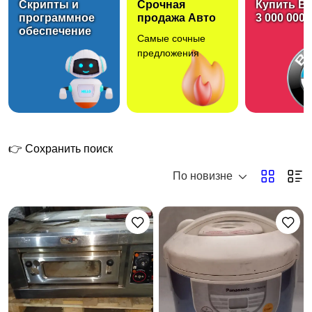
Скрипты и
Срочная
Купить B
программное
продажа Авто
3 000 000 
обеспечение
Самые сочные
предложения
👉 Сохранить поиск
По новизне