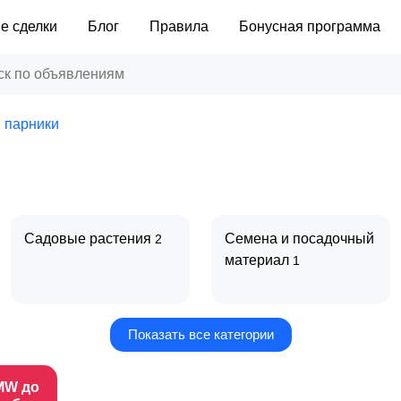
е сделки
Блог
Правила
Бонусная программа
 парники
Садовые растения
Семена и посадочный
2
материал
1
Показать все категории
Другое
1
MW до