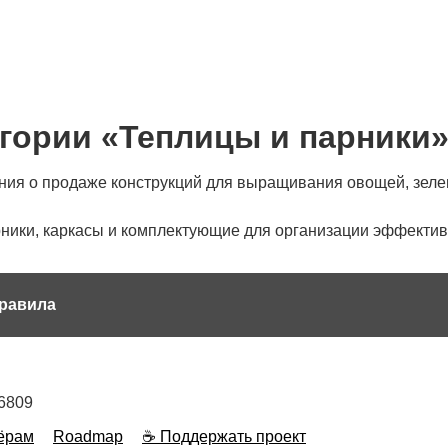
гории «Теплицы и парники
ия о продаже конструкций для выращивания овощей, зелени
арники, каркасы и комплектующие для организации эффекти
равила
6809
ёрам
Roadmap
☕ Поддержать проект