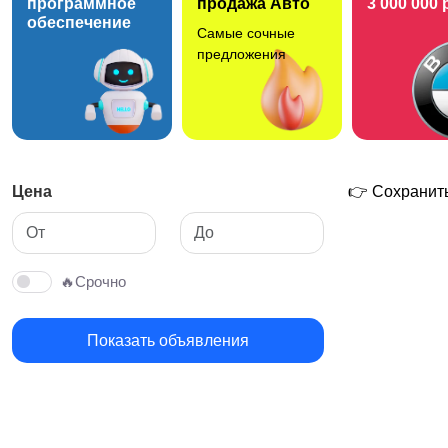
программное
продажа Авто
3 000 000 
обеспечение
Самые сочные
предложения
Цена
👉 Сохранить
🔥Срочно
Показать объявления