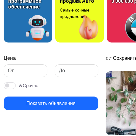
программное
продажа Авто
3 000 000 
обеспечение
Самые сочные
предложения
Цена
👉 Сохранить
🔥Срочно
Показать объявления