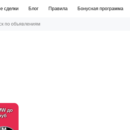
е сделки
Блог
Правила
Бонусная программа
MW до
руб