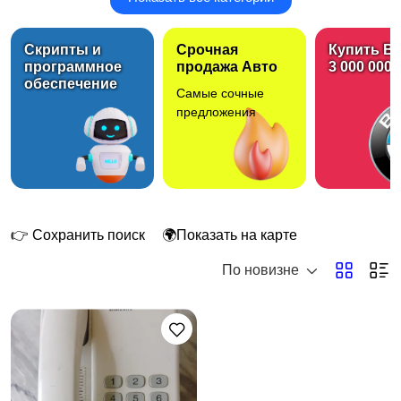
Сим-карты
Рации
Скрипты и
Срочная
Купить B
программное
продажа Авто
3 000 000 
обеспечение
Самые сочные
Стационарные
предложения
телефоны
1
👉 Сохранить поиск
🌍Показать на карте
По новизне