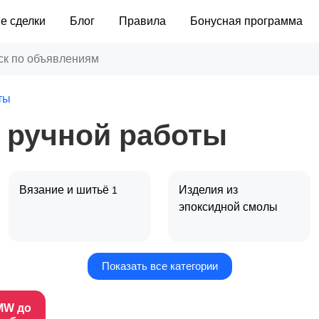
е сделки
Блог
Правила
Бонусная программа
ты
 ручной работы
Вязание и шитьё
Изделия из
1
эпоксидной смолы
Показать все категории
Подарки и сувениры
Одежда ручной
работы
MW до