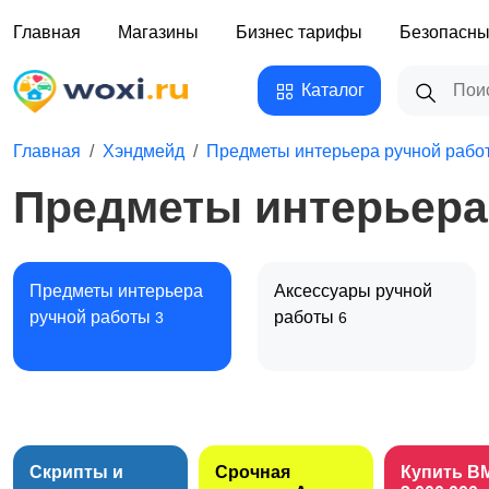
Главная
Магазины
Бизнес тарифы
Безопасны
Каталог
Главная
Хэндмейд
Предметы интерьера ручной рабо
Предметы интерьера
Предметы интерьера
Аксессуары ручной
ручной работы
работы
3
6
Канцелярия ручной
Товары для
работы
праздников
Скрипты и
Срочная
Купить B