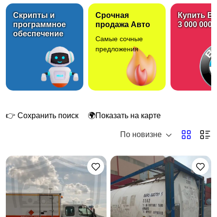
Скрипты и
Срочная
Купить B
программное
продажа Авто
3 000 000 
обеспечение
Самые сочные
Грузовики
Коммунальная
предложения
техника
Лёгкий коммерческий
Навесное
транспорт
оборудование
👉 Сохранить поиск
🌍Показать на карте
По новизне
Погрузчики
Прицепы
Сельхозтехника
Строительная техника