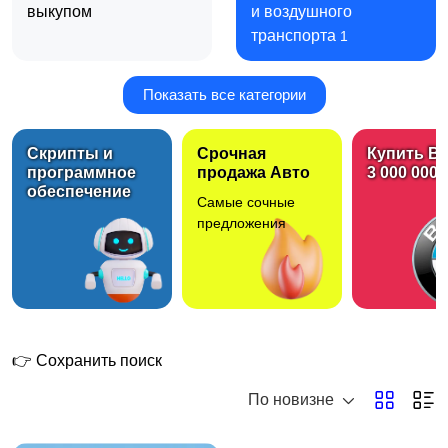
выкупом
и воздушного
транспорта
1
Показать все категории
Авто для личного
Авто под такси
использования
Скрипты и
Срочная
Купить B
программное
продажа Авто
3 000 000 
обеспечение
Самые сочные
предложения
👉 Сохранить поиск
По новизне