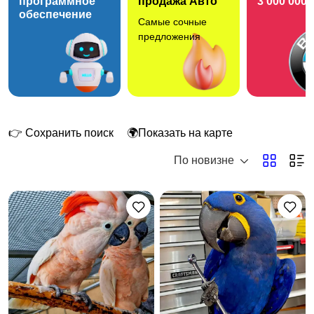
программное
продажа Авто
3 000 000 
обеспечение
Самые сочные
Рыбки
С/х животные
предложения
Другие животные
Товары для животных
1
👉 Сохранить поиск
🌍Показать на карте
По новизне
Аквариумистика