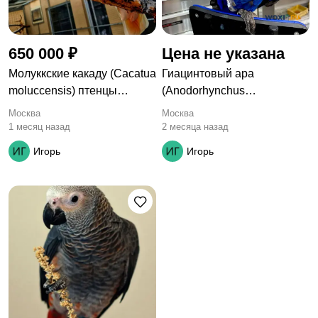
650 000 ₽
Цена не указана
Молуккские какаду (Cacatua
Гиацинтовый ара
moluccensis) птенцы
(Anodorhynchus
выкормыши
hyacinthinus) птенцы
Москва
Москва
выкормыши из питомника
1 месяц назад
2 месяца назад
Игорь
Игорь