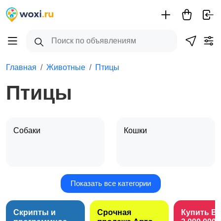
Главная
Животные
Птицы
Птицы
Собаки
Кошки
Показать все категории
Птицы
Грызуны
Скрипты и
Срочная
Купить B