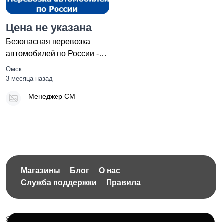
Цена не указана
Безопасная перевозка
автомобилей по России -
тарифы и цены
Омск
транспортно
3 месяца назад
Менеджер СМ
Магазины
Блог
О нас
Служба поддержки
Правила
© 2026 Бесплатная доска объявлений без ограничений