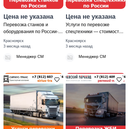
Цена не указана
Цена не указана
Перевозка станков и
Услуги по перевозке
оборудования по России-
спецтехники — стоимость
тарифы и цены
перевозки грузов по Росси
Красноярск
Красноярск
транспортной
3 месяца назад
3 месяца назад
Менеджер СМ
Менеджер СМ