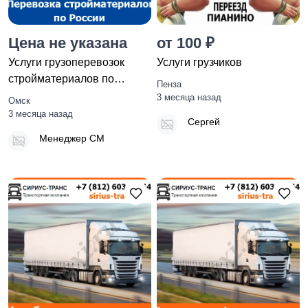
Цена не указана
от 100 ₽
Услуги грузоперевозок
Услуги грузчиков
стройматериалов по
Пенза
России - тарифы и цены
3 месяца назад
Омск
транс
3 месяца назад
Сергей
Менеджер СМ