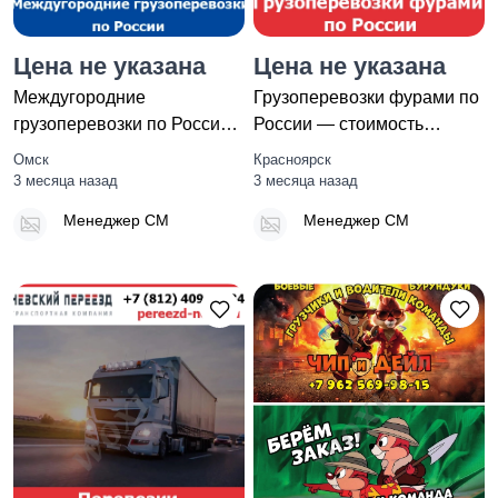
Цена не указана
Цена не указана
Междугородние
Грузоперевозки фурами по
грузоперевозки по России -
России — стоимость
тарифы и цены
перевозки фурами от
Омск
Красноярск
транспортной ко
трансп
3 месяца назад
3 месяца назад
Менеджер СМ
Менеджер СМ