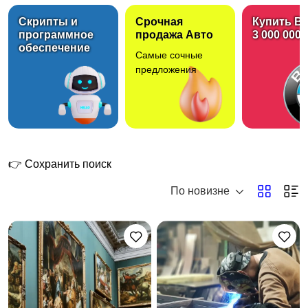
Скрипты и
Срочная
Купить B
программное
продажа Авто
3 000 000 
обеспечение
Самые сочные
Вакансии
Электроника
предложения
Товары для детей
Одежда, обувь,
аксессуары
👉 Сохранить поиск
По новизне
Хобби и развлечения
Животные
Бизнес и
Красота и здоровье