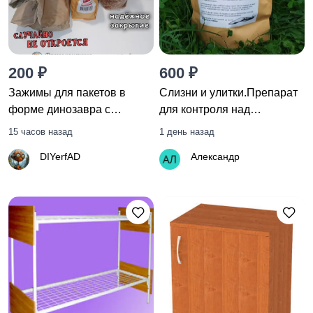
200 ₽
600 ₽
Зажимы для пакетов в
Слизни и улитки.Препарат
форме динозавра с
для контроля над
фиксатором, комплект из 3
моллюсками
15 часов назад
1 день назад
шт, случайного цвета.
DIYerfAD
Александр
Зажим со стопором для
запечатывания пакетов.