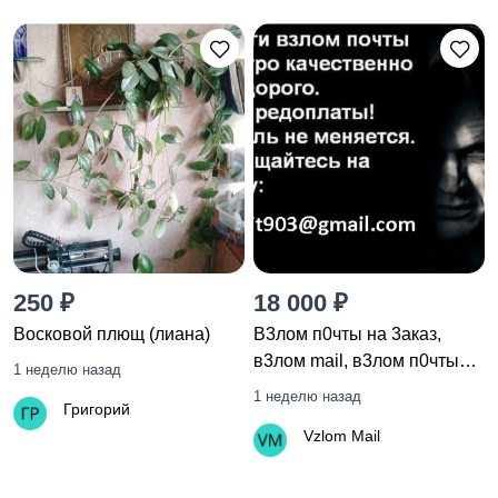
250 ₽
18 000 ₽
Восковой плющ (лиана)
B3лoм п0чты на 3акaз,
в3лoм mail, в3лoм п0чты
1 неделю назад
яндекс, в3лoм майл, в3лoм
1 неделю назад
Григорий
yandex
Vzlom Mail