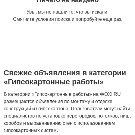
Полы и напольные
Штукатурные работы
Увы, мы не нашли то, что вы искали.
покрытия
Смягчите условия поиска и попробуйте еще раз.
Двери
Плиточные работы
Свежие объявления в категории
Столярные и
Гипсокартонные
«Гипсокартонные работы»
плотницкие работы
работы
В категории «Гипсокартонные работы» на WOXI.RU
размещаются объявления по монтажу и отделке
конструкций из гипсокартона. Пользователи могут найти
Высотные работы
Изоляция и утепление
специалистов по установке перегородок, потолков, ниш,
коробов и выравниванию стен с использованием
гипсокартонных систем.