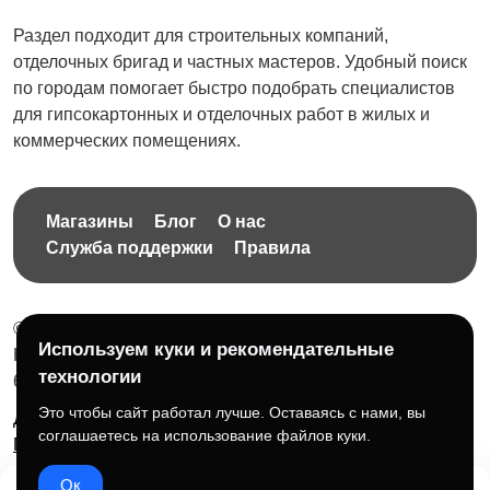
Ремонт коммерческих
Вентиляция
Раздел подходит для строительных компаний,
помещений
отделочных бригад и частных мастеров. Удобный поиск
по городам помогает быстро подобрать специалистов
для гипсокартонных и отделочных работ в жилых и
коммерческих помещениях.
Другое
Магазины
Блог
О нас
Служба поддержки
Правила
© 2026 Бесплатная доска объявлений без ограничений
Используем куки и рекомендательные
НПД Краснорудская Анастасия Игоревна, ИНН:
технологии
614404606809
Это чтобы сайт работал лучше. Оставаясь с нами, вы
Документы и правила платформы
Для бизнеса
соглашаетесь на использование файлов куки.
Партнёрам
Roadmap
☕ Поддержать проект
Ок