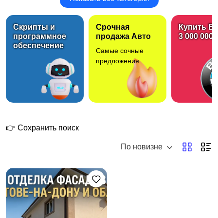
Сантехника
Электрика
2
Скрипты и
Срочная
Купить B
программное
продажа Авто
3 000 000 
обеспечение
Самые сочные
Сборка и ремонт
Окна и балконы
предложения
мебели
Мастер на час
Вскрытие и ремонт
замков
👉 Сохранить поиск
По новизне
Поклейка обоев и
Потолки
малярные работы