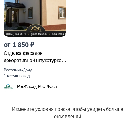
Полы и напольные
Штукатурные работы
покрытия
Двери
Плиточные работы
от 1 850 ₽
Отделка фасадов
декоративной штукатуркой
в Ростове и области:
Ростов-на-Дону
Столярные и
Гипсокартонные
долговечность и эстетика
1 месяц назад
плотницкие работы
работы
РосФасад РостФаса
Высотные работы
Изоляция и утепление
Измените условия поиска, чтобы увидеть больше
объявлений