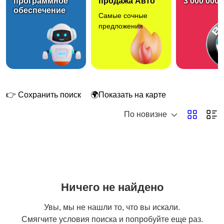
программное
продажа Авто
3 000 000 
обеспечение
Самые сочные
Госслужба
Добыча сырья,
предложения
энергетика
Домашний персонал
Издательства и СМИ
👉 Сохранить поиск
🌍Показать на карте
По новизне
Информационные
Искусство и
технологии
развлечения
Ничего не найдено
Магазины
Маркетинг и реклама
Увы, мы не нашли то, что вы искали.
Смягчите условия поиска и попробуйте еще раз.