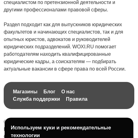
специалистом по претензионной деятельности и
другими профессионалами правовой сферы.
Сельское хозяйство
Спорт и красота
Раздел подходит как для выпускников юридических
факультетов и начинающих специалистов, так и для
опытных юристов, адвокатов и руководителей
юридических подразделений. WOXI.RU помогает
работодателям находить квалифицированные
Страхование
Строительство и
юридические кадры, а соискателям — подбирать
ремонт
актуальные вакансии в сфере права по всей России.
Магазины
Блог
О нас
Туризм и гостиницы
Управление
Служба поддержки
Правила
недвижимостью
© 2026 Бесплатная доска объявлений без ограничений
Используем куки и рекомендательные
Управление
Финансы
НПД Краснорудская Анастасия Игоревна, ИНН:
технологии
персоналом
614404606809