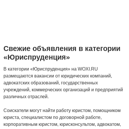
Медицина
Начало карьеры
Свежие объявления в категории
Образование и наука
Офисный персонал
«Юриспруденция»
В категории «Юриспруденция» на WOXI.RU
размещаются вакансии от юридических компаний,
адвокатских образований, государственных
Перевозки, склад,
Продажи
учреждений, коммерческих организаций и предприятий
закупки
различных отраслей.
Соискатели могут найти работу юристом, помощником
Производство
Рестораны и общепит
юриста, специалистом по договорной работе,
корпоративным юристом, юрисконсультом, адвокатом,