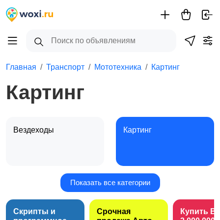
Главная
Транспорт
Мототехника
Картинг
Картинг
Вездеходы
Картинг
Показать все категории
Квадроциклы и багги
Мопеды и скутеры
Скрипты и
Срочная
Купить B