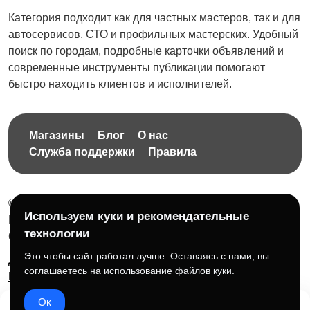
Категория подходит как для частных мастеров, так и для
автосервисов, СТО и профильных мастерских. Удобный
поиск по городам, подробные карточки объявлений и
современные инструменты публикации помогают
быстро находить клиентов и исполнителей.
Магазины
Блог
О нас
Служба поддержки
Правила
© 2026 Бесплатная доска объявлений без ограничений
Используем куки и рекомендательные
НПД Краснорудская Анастасия Игоревна, ИНН:
технологии
614404606809
Это чтобы сайт работал лучше. Оставаясь с нами, вы
Документы и правила платформы
Для бизнеса
соглашаетесь на использование файлов куки.
Партнёрам
Roadmap
☕ Поддержать проект
Ок