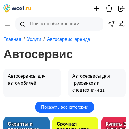
Главная
Услуги
Автосервис, аренда
Автосервис
Автосервисы для
Автосервисы для
автомобилей
грузовиков и
спецтехники
11
Показать все категории
Автосервисы для
Аренда авто
1
другой техники
Скрипты и
Срочная
Купить B